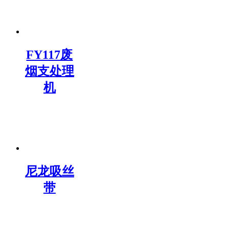
FY117废
烟支处理
机
尼龙吸丝
带