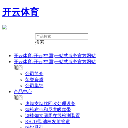
开云体育
搜索
开云体育-开云(中国)一站式服务官方网站
开云体育-开云(中国)一站式服务官方网站
返回
公司简介
荣誉资质
公司集锦
产品中心
返回
废烟支烟丝回收处理设备
烟枪布带和尼龙吸丝带
滤棒烟支圆周在线检测装置
RH-1F型滤棒发射管道
铸铝系列