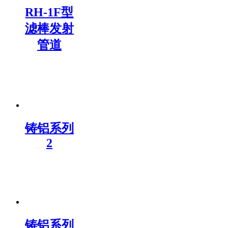
RH-1F型
滤棒发射
管道
铸铝系列
2
铸铝系列