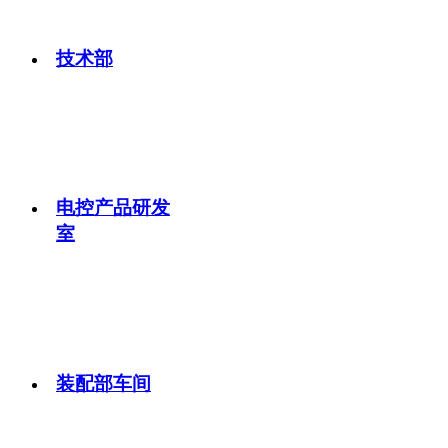
技术部
电控产品研发
室
装配部车间