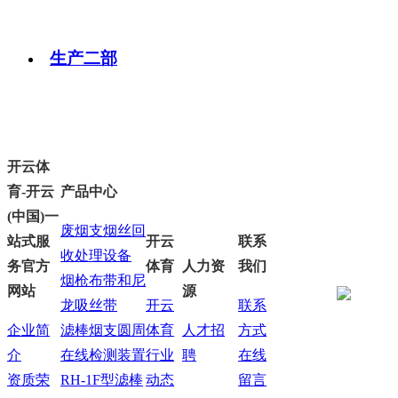
生产二部
开云体
育-开云
产品中心
(中国)一
废烟支烟丝回
站式服
开云
联系
收处理设备
务官方
体育
人力资
我们
烟枪布带和尼
网站
源
龙吸丝带
开云
联系
企业简
滤棒烟支圆周
体育
人才招
方式
介
在线检测装置
行业
聘
在线
资质荣
RH-1F型滤棒
动态
留言