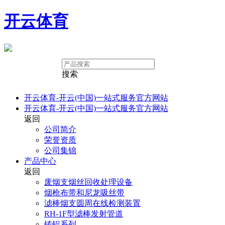
开云体育
搜索
开云体育-开云(中国)一站式服务官方网站
开云体育-开云(中国)一站式服务官方网站
返回
公司简介
荣誉资质
公司集锦
产品中心
返回
废烟支烟丝回收处理设备
烟枪布带和尼龙吸丝带
滤棒烟支圆周在线检测装置
RH-1F型滤棒发射管道
铸铝系列