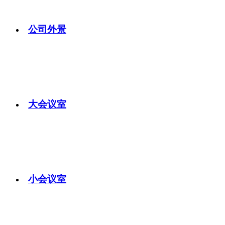
公司外景
大会议室
小会议室