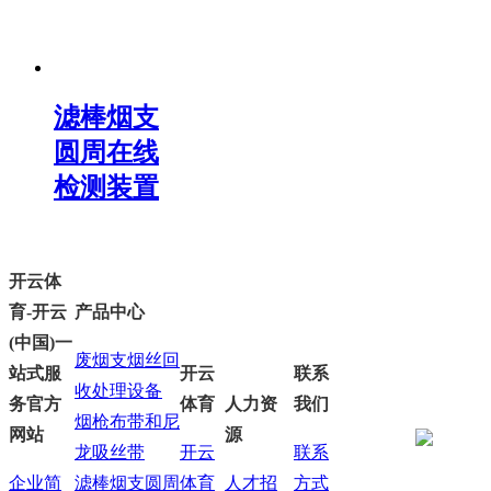
滤棒烟支
圆周在线
检测装置
开云体
育-开云
产品中心
(中国)一
废烟支烟丝回
站式服
开云
联系
收处理设备
务官方
体育
人力资
我们
烟枪布带和尼
网站
源
龙吸丝带
开云
联系
企业简
滤棒烟支圆周
体育
人才招
方式