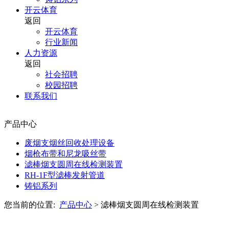
开云体育
返回
开云体育
行业新闻
人力资源
返回
社会招聘
校园招聘
联系我们
产品中心
废烟支烟丝回收处理设备
烟枪布带和尼龙吸丝带
滤棒烟支圆周在线检测装置
RH-1F型滤棒发射管道
铸铝系列
您当前的位置:
产品中心
>
滤棒烟支圆周在线检测装置