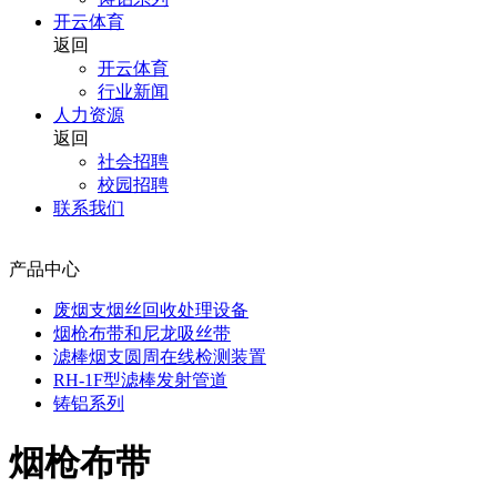
开云体育
返回
开云体育
行业新闻
人力资源
返回
社会招聘
校园招聘
联系我们
产品中心
废烟支烟丝回收处理设备
烟枪布带和尼龙吸丝带
滤棒烟支圆周在线检测装置
RH-1F型滤棒发射管道
铸铝系列
烟枪布带