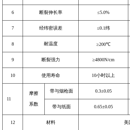
6
断裂伸长率
≤
5.0%
7
经纬密误差
≤
0.1
纬
耐温度
8
≥
200
℃
9
断裂强力
≥
4
8
00N/cm
10
使用寿命
1
0
小时以上
带与烟枪面
0.
3
±
0.05
摩擦
11
系数
带与纸面
0.
65
±
0.05
12
材料
美