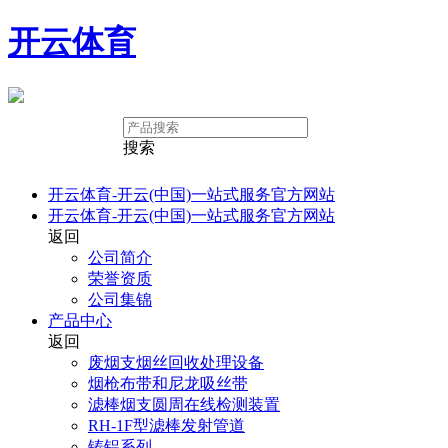
开云体育
搜索
开云体育-开云(中国)一站式服务官方网站
开云体育-开云(中国)一站式服务官方网站
返回
公司简介
荣誉资质
公司集锦
产品中心
返回
废烟支烟丝回收处理设备
烟枪布带和尼龙吸丝带
滤棒烟支圆周在线检测装置
RH-1F型滤棒发射管道
铸铝系列