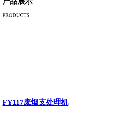
产品展示
PRODUCTS
FY117废烟支处理机