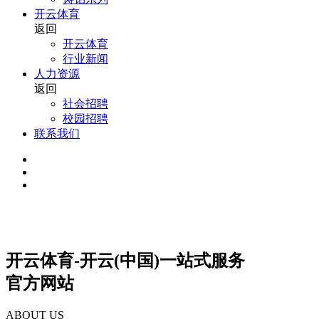
开云体育
返回
开云体育
行业新闻
人力资源
返回
社会招聘
校园招聘
联系我们
开云体育-开云(中国)一站式服务
官方网站
ABOUT US