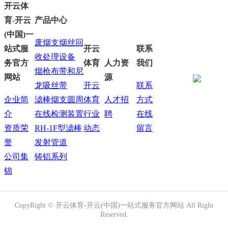
开云体
育-开云
产品中心
(中国)一
废烟支烟丝回
站式服
开云
联系
收处理设备
务官方
体育
人力资
我们
烟枪布带和尼
网站
源
龙吸丝带
开云
联系
企业简
滤棒烟支圆周
体育
人才招
方式
介
在线检测装置
行业
聘
在线
资质荣
RH-1F型滤棒
动态
留言
誉
发射管道
公司集
铸铝系列
锦
CopyRight © 开云体育-开云(中国)一站式服务官方网站 All Right
Reserved.