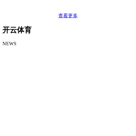
查看更多
开云体育
NEWS