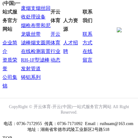
(中国)一
废烟支烟丝回
站式服
开云
联系
收处理设备
务官方
体育
人力资
我们
烟枪布带和尼
网站
源
龙吸丝带
开云
联系
企业简
滤棒烟支圆周
体育
人才招
方式
介
在线检测装置
行业
聘
在线
资质荣
RH-1F型滤棒
动态
留言
誉
发射管道
公司集
铸铝系列
锦
CopyRight © 开云体育-开云(中国)一站式服务官方网站 All Right
Reserved.
电话：0736-7172955 传真：0736-7171092 Email：ruihuam@163.com
地址：湖南省常德市武陵工业新区2号路518