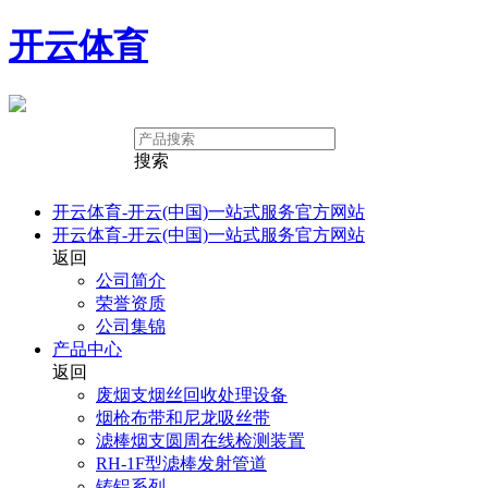
开云体育
搜索
开云体育-开云(中国)一站式服务官方网站
开云体育-开云(中国)一站式服务官方网站
返回
公司简介
荣誉资质
公司集锦
产品中心
返回
废烟支烟丝回收处理设备
烟枪布带和尼龙吸丝带
滤棒烟支圆周在线检测装置
RH-1F型滤棒发射管道
铸铝系列