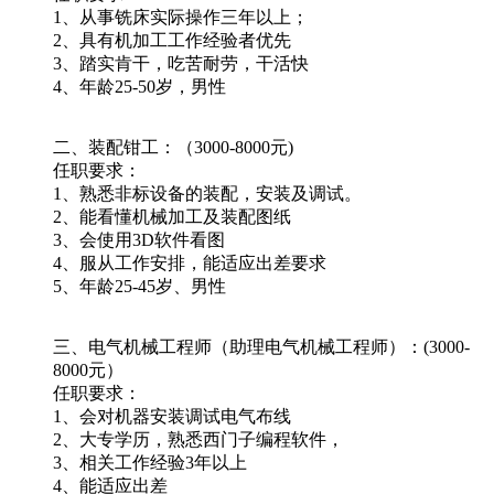
1、从事铣床实际操作三年以上；
2、具有机加工工作经验者优先
3、踏实肯干，吃苦耐劳，干活快
4、年龄25-50岁，男性
二、装配钳工：（3000-8000元)
任职要求：
1、熟悉非标设备的装配，安装及调试。
2、能看懂机械加工及装配图纸
3、会使用3D软件看图
4、服从工作安排，能适应出差要求
5、年龄25-45岁、男性
三、电气机械工程师（助理电气机械工程师）：(3000-
8000元）
任职要求：
1、会对机器安装调试电气布线
2、大专学历，熟悉西门子编程软件，
3、相关工作经验3年以上
4、能适应出差