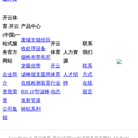
开云体
育-开云
产品中心
(中国)一
废烟支烟丝回
站式服
开云
联系
收处理设备
务官方
体育
人力资
我们
烟枪布带和尼
网站
源
龙吸丝带
开云
联系
企业简
滤棒烟支圆周
体育
人才招
方式
介
在线检测装置
行业
聘
在线
资质荣
RH-1F型滤棒
动态
留言
誉
发射管道
公司集
铸铝系列
锦